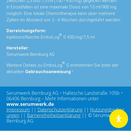
zwischen 2,5 und 7,5 ml (150 - 450 mg) gegeben werden.
In Einzelfällen ist eine maximale Dosis von 15 ml/900 mg
möglich. Eine lokale Chemotherapie kann über mehrere
Zyklen im Abstand von 2 - 6 Wochen durchgeführt werden.
Darreichungsform:
®
Injektionsflasche EmboLog
S 450 mg/7,5 ml
Hersteller:
Serumwerk Bernburg AG
®
Weitere Details zu EmboLog
S entnehmen Sie bitte der
aktuellen
Gebrauchsanweisung
!
Serumwerk Bernburg AG • Hallesche Landstraße 105b •
06406 Bernburg – Mehr Informationen unter
www.serumwerk.de
Impressum
||
Datenschutzerklärung
||
Nutzungsbeding
ungen
||
Barrierefreiheitserklärung
||
© Serumwerk
Bernburg AG