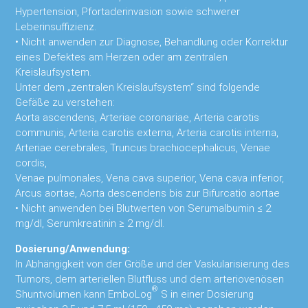
Hypertension, Pfortaderinvasion sowie schwerer
Leberinsuffizienz.
•
Nicht anwenden zur Diagnose, Behandlung oder Korrektur
eines Defektes am Herzen oder am zentralen
Kreislaufsystem.
Unter dem „zentralen Kreislaufsystem“ sind folgende
Gefäße zu verstehen:
Aorta ascendens, Arteriae coronariae, Arteria carotis
communis, Arteria carotis externa, Arteria carotis interna,
Arteriae cerebrales, Truncus brachiocephalicus, Venae
cordis,
Venae pulmonales, Vena cava superior, Vena cava inferior,
Arcus aortae, Aorta descendens bis zur Bifurcatio aortae
•
Nicht anwenden bei Blutwerten von Serumalbumin ≤ 2
mg/dl, Serumkreatinin ≥ 2 mg/dl.
Dosierung/Anwendung:
In Abhängigkeit von der Größe und der Vaskularisierung des
Tumors, dem arteriellen Blutfluss und dem arteriovenösen
®
Shuntvolumen kann EmboLog
S in einer Dosierung